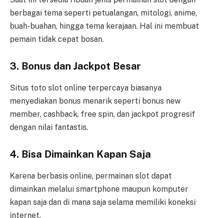
berbagai tema seperti petualangan, mitologi, anime,
buah-buahan, hingga tema kerajaan. Hal ini membuat
pemain tidak cepat bosan.
3. Bonus dan Jackpot Besar
Situs toto slot online terpercaya biasanya
menyediakan bonus menarik seperti bonus new
member, cashback, free spin, dan jackpot progresif
dengan nilai fantastis.
4. Bisa Dimainkan Kapan Saja
Karena berbasis online, permainan slot dapat
dimainkan melalui smartphone maupun komputer
kapan saja dan di mana saja selama memiliki koneksi
internet.