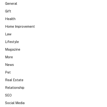
General
Gift
Health
Home Improvement
Law
Lifestyle
Magazine
More
News
Pet
Real Estate
Relationship
SEO
Social Media