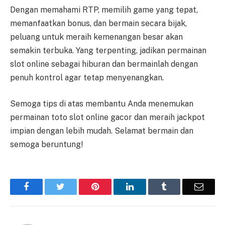
Dengan memahami RTP, memilih game yang tepat,
memanfaatkan bonus, dan bermain secara bijak,
peluang untuk meraih kemenangan besar akan
semakin terbuka. Yang terpenting, jadikan permainan
slot online sebagai hiburan dan bermainlah dengan
penuh kontrol agar tetap menyenangkan.
Semoga tips di atas membantu Anda menemukan
permainan toto slot online gacor dan meraih jackpot
impian dengan lebih mudah. Selamat bermain dan
semoga beruntung!
Facebook
Twitter
Pinterest
LinkedIn
Tumblr
Email