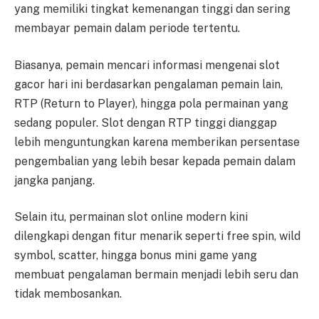
yang memiliki tingkat kemenangan tinggi dan sering
membayar pemain dalam periode tertentu.
Biasanya, pemain mencari informasi mengenai slot
gacor hari ini berdasarkan pengalaman pemain lain,
RTP (Return to Player), hingga pola permainan yang
sedang populer. Slot dengan RTP tinggi dianggap
lebih menguntungkan karena memberikan persentase
pengembalian yang lebih besar kepada pemain dalam
jangka panjang.
Selain itu, permainan slot online modern kini
dilengkapi dengan fitur menarik seperti free spin, wild
symbol, scatter, hingga bonus mini game yang
membuat pengalaman bermain menjadi lebih seru dan
tidak membosankan.