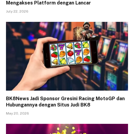
Mengakses Platform dengan Lancar
July 22, 2026
BK8News Jadi Sponsor Gresini Racing MotoGP dan
Hubungannya dengan Situs Judi BK8
May 20, 2026