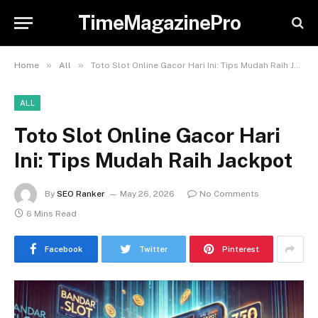
TimeMagazinePro
»
»
Home
All
Toto Slot Online Gacor Hari Ini: Tips Mudah Raih Jackpot
ALL
Toto Slot Online Gacor Hari
Ini: Tips Mudah Raih Jackpot
By
SEO Ranker
May 26, 2026
No Comments
6 Mins Read
Facebook
Twitter
Pinterest